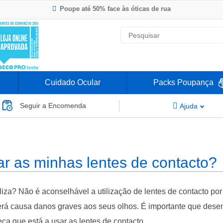
Poupe até 50% face às óticas de rua
Envio Rápido 24h a 48h
-20% Óculos de Leitura
Nº1 na Opinião dos Clientes
Cuidado Ocular
Packs Poupança
Seguir a Encomenda
Ajuda
has lentes de contacto?
r as minhas lentes de contacto?
liza? Não é aconselhável a utilização de lentes de contacto po
rá causa danos graves aos seus olhos. É importante que dese
a que está a usar as lentes de contacto.