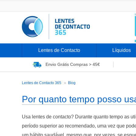
Lentes de Contacto
Líquidos
Envio Grátis
Compras > 45€
Por quanto tempo posso usar as min
Lentes de Contacto 365
Blog
Por quanto tempo posso usa
Usa lentes de contacto? Durante quanto tempo as uti
período superior ao recomendado, uma vez que pode
um hábito saudável, mesmo que, por vezes, se esqueç