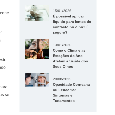
15/01/2026
licone
É possível aplicar
líquido para lentes de
contacto no olho? É
seguro?
r
m
13/01/2026
Como o Clima e as
Estações do Ano
este
Afetam a Saúde dos
Seus Olhos
ado
20/08/2025
Opacidade Corneana
para
ou Leucoma:
as se
Sintomas e
Tratamentos