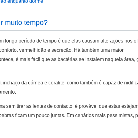
isão enquanto dorme
or muito tempo?
 um longo período de tempo é que elas causam alterações nos ol
sconforto, vermelhidão e secreção. Há também uma maior
ntece, é mais fácil que as bactérias se instalem naquela área,
 inchaço da córnea e ceratite, como também é capaz de nidific
amento.
ma sem tirar as lentes de contacto, é provável que estas esteja
álpebras ficam um pouco juntas. Em cenários mais pessimistas, 