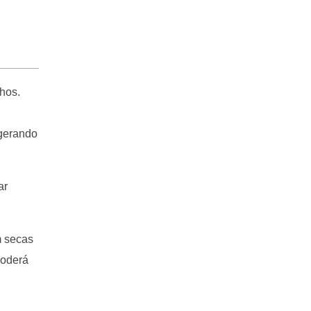
hos.
 gerando
ar
m secas
poderá