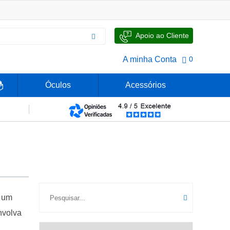
Apoio ao Cliente
A minha Conta
0
Óculos
Acessórios
r um
nvolva