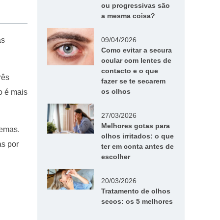
ou progressivas são
a mesma coisa?
as
09/04/2026
Como evitar a secura
ocular com lentes de
contacto e o que
rês
fazer se te secarem
os olhos
o é mais
27/03/2026
Melhores gotas para
lemas.
olhos irritados: o que
as por
ter em conta antes de
escolher
20/03/2026
Tratamento de olhos
secos: os 5 melhores