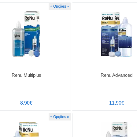
+ Opções »
Renu Multiplus
Renu Advanced
8,90€
11,90€
+ Opções »