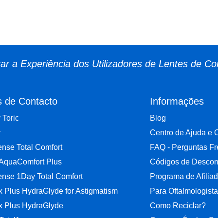
r a Experiência dos Utilizadores de Lentes de Co
s de Contacto
Informações
y Toric
Blog
y
Centro de Ajuda e 
nse Total Comfort
FAQ - Perguntas F
 AquaComfort Plus
Códigos de Descon
nse 1Day Total Comfort
Programa de Afilia
ix Plus HydraGlyde for Astigmatism
Para Oftalmologist
ix Plus HydraGlyde
Como Reciclar?