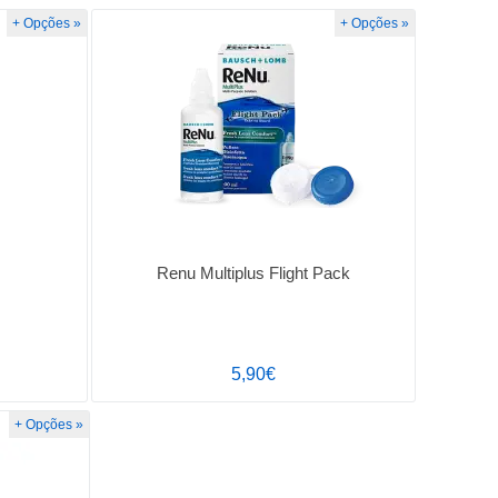
+ Opções »
+ Opções »
Renu Multiplus Flight Pack
5,90€
+ Opções »