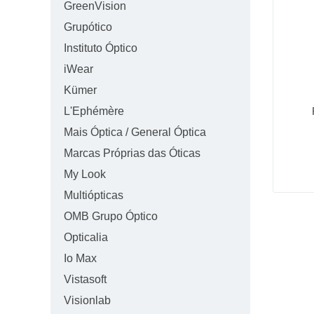
GreenVision
Grupótico
Instituto Óptico
iWear
Kümer
L'Ephémère
Mais Óptica / General Óptica
Marcas Próprias das Óticas
My Look
Multiópticas
OMB Grupo Óptico
Opticalia
Io Max
Vistasoft
Visionlab