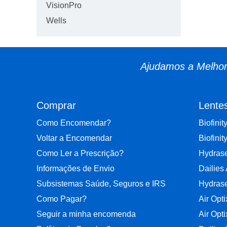
VisionPro
Wells
Ajudamos a Melhora
Comprar
Lente
Como Encomendar?
Biofinit
Voltar a Encomendar
Biofinit
Como Ler a Prescrição?
Hydrase
Informações de Envio
Dailies
Subsistemas Saúde, Seguros e IRS
Hydrase
Como Pagar?
Air Opt
Seguir a minha encomenda
Air Opt