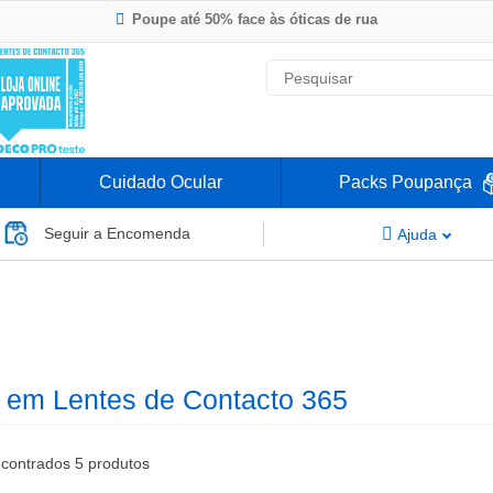
Poupe até 50% face às óticas de rua
Envio Rápido 24h a 48h
-20% Óculos de Leitura
Nº1 na Opinião dos Clientes
Cuidado Ocular
Packs Poupança
Seguir a Encomenda
Ajuda
 em Lentes de Contacto 365
contrados
5
produtos