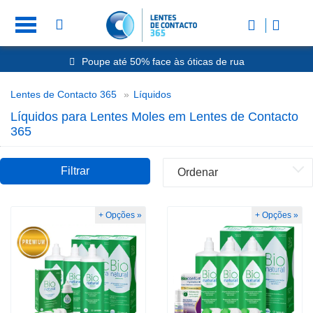
Envio Rápido 24h a 48h
-20% Óculos de Leitura
Nº1 na Opinião dos Clientes
Líquidos para Lentes Moles
Lentes de Contacto 365
Líquidos
Poupe até 50% face às óticas de rua
Líquidos para Lentes Moles em Lentes de Contacto
365
Filtrar
+ Opções »
+ Opções »