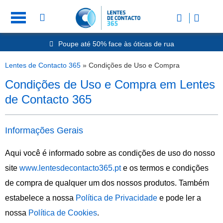
Poupe até 50% face às óticas de rua
Envio Rápido 24h a 48h
-20% Óculos de Leitura
Lentes de Contacto 365
»
Condições de Uso e Compra
Nº1 na Opinião dos Clientes
Condições de Uso e Compra em Lentes
de Contacto 365
Informações Gerais
Aqui você é informado sobre as condições de uso do nosso
site
www.lentesdecontacto365.pt
e os termos e condições
de compra de qualquer um dos nossos produtos. Também
estabelece a nossa
Política de Privacidade
e pode ler a
nossa
Política de Cookies
.