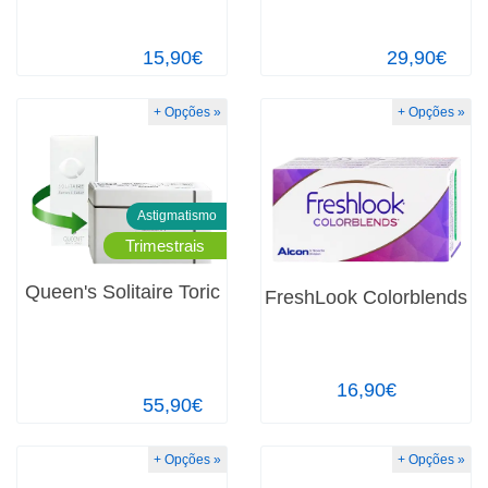
15,90€
29,90€
+ Opções »
+ Opções »
Astigmatismo
Trimestrais
Queen's Solitaire Toric
FreshLook Colorblends
16,90€
55,90€
+ Opções »
+ Opções »