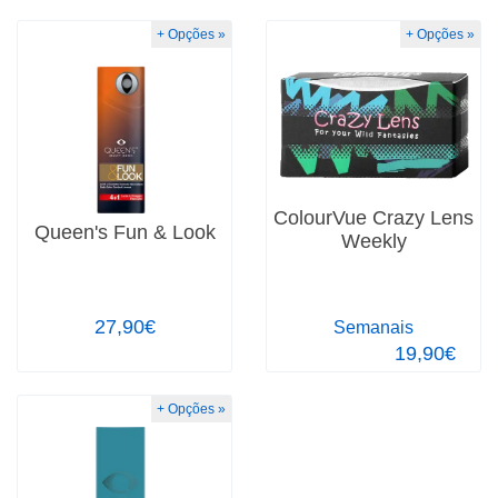
+ Opções »
+ Opções »
ColourVue Crazy Lens
Queen's Fun & Look
Weekly
27,90€
Semanais
19,90€
+ Opções »