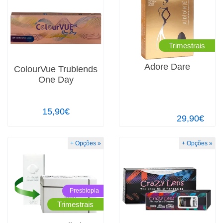
Trimestrais
Adore Dare
ColourVue Trublends
One Day
15,90€
29,90€
+ Opções »
+ Opções »
Presbiopia
Trimestrais