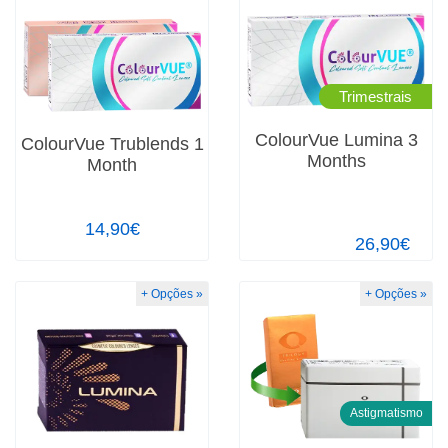
Trimestrais
ColourVue Lumina 3
ColourVue Trublends 1
Months
Month
14,90€
26,90€
+ Opções »
+ Opções »
Astigmatismo