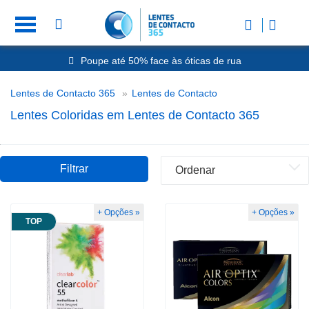
Poupe até 50% face às óticas de rua
Envio Rápido 24h a 48h
-20% Óculos de Leitura
Nº1 na Opinião dos Clientes
Lentes Coloridas
Lentes de Contacto 365
Lentes de Contacto
Poupe até 50% face às óticas de rua
Lentes Coloridas em Lentes de Contacto 365
Filtrar
+ Opções »
+ Opções »
TOP