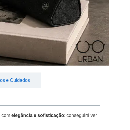
os e Cuidados
o
com
elegância e sofisticação
: conseguirá ver