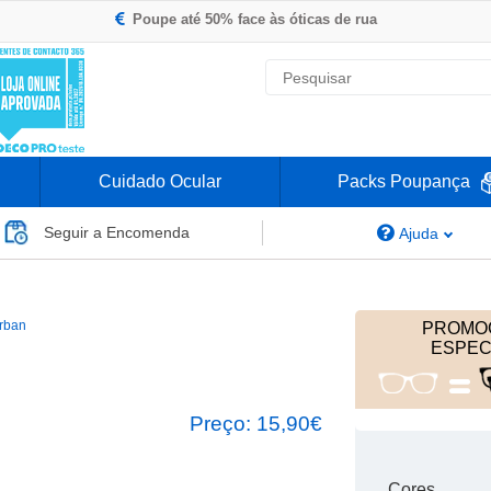
Poupe até 50% face às óticas de rua
Envio Rápido 24h a 48h
-20% Óculos de Leitura
Nº1 na Opinião dos Clientes
Cuidado Ocular
Packs Poupança
Seguir a Encomenda
Ajuda
URBAN RO20814
rban
PROMO
ESPEC
Preço:
15,90€
Cores