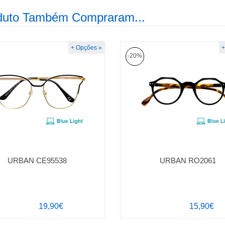
duto Também Compraram...
+ Opções »
+
-20%
URBAN CE95538
URBAN RO2061
19,90€
15,90€