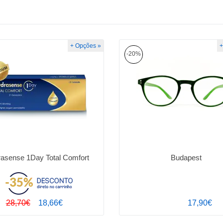
+ Opções »
+
-20%
asense 1Day Total Comfort
Budapest
28,70€
18,66€
17,90€