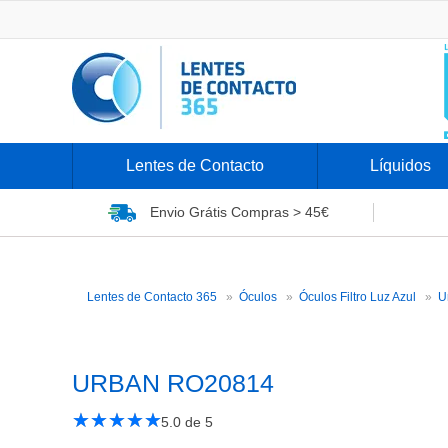
Lentes de Contacto
Líquidos
Envio Grátis
Compras > 45€
Lentes de Contacto 365
Óculos
Óculos Filtro Luz Azul
U
URBAN RO20814
★
☆
★
☆
★
☆
★
☆
★
☆
5.0
de 5