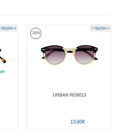
 Opções »
+ Opções »
-20%
URBAN RO8013
13,90€