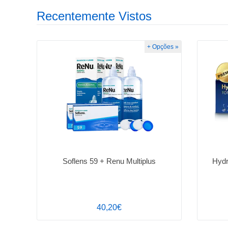
Recentemente Vistos
+ Opções »
Soflens 59 + Renu Multiplus
Hydr
40,20€