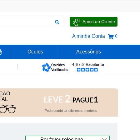
Apoio ao Cliente
A minha Conta
0
Óculos
Acessórios
ÇÃO
IAL
Pode combinar diferentes modelos