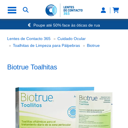
Poupe até 50% face às óticas de rua
Envio Rápido 24h a 48h
-20% Óculos de Leitura
Lentes de Contacto 365
Cuidado Ocular
Nº1 na Opinião dos Clientes
Biotrue Toalhita
Toalhitas de Limpeza para Pálpebras
Biotrue
Biotrue Toalhitas