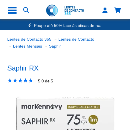
Poupe até 50% face às óticas de rua
Envio Rápido 24h a 48h
-20% Óculos de Leitura
Lentes de Contacto 365
Lentes de Contacto
Nº1 na Opinião dos Clientes
Saphir RX
Lentes Mensais
Saphir
Saphir RX
★
☆
★
☆
★
☆
★
☆
★
☆
5.0
de 5