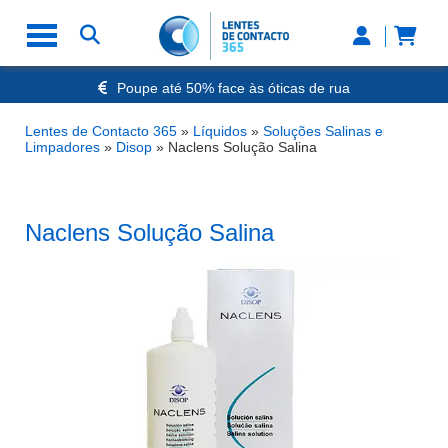
Poupe até 50% face às óticas de rua
Envio Rápido 24h a 48h
-20% Óculos de Leitura
Lentes de Contacto 365
»
Líquidos
»
Soluções Salinas e
Nº1 na Opinião dos Clientes
Limpadores
»
Disop
»
Naclens Solução Salina
Naclens Solução Salina