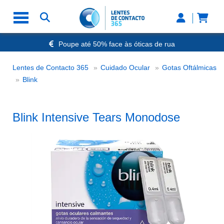
Poupe até 50% face às óticas de rua
Envio Rápido 24h a 48h
-20% Óculos de Leitura
Lentes de Contacto 365
Cuidado Ocular
Gotas Oftálmicas
Nº1 na Opinião dos Clientes
Blink Intensive Tears Monodose
Blink
Blink Intensive Tears Monodose