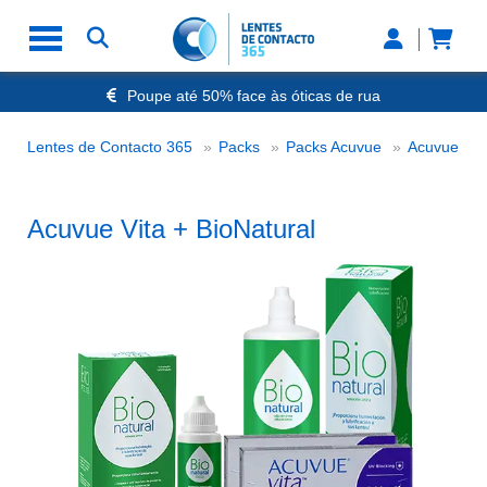
Poupe até 50% face às óticas de rua
Envio Rápido 24h a 48h
-20% Óculos de Leitura
Acuv
Lentes de Contacto 365
Packs
Packs Acuvue
Acuvue
Nº1 na Opinião dos Clientes
Acuvue Vita + BioNatural