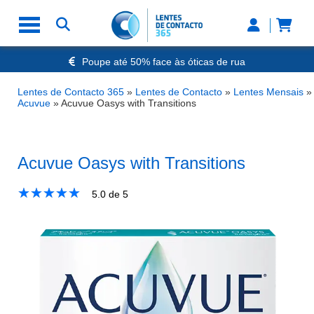
Poupe até 50% face às óticas de rua
Envio Rápido 24h a 48h
-20% Óculos de Leitura
Lentes de Contacto 365
»
Lentes de Contacto
»
Lentes Mensais
»
Nº1 na Opinião dos Clientes
Acuvue
»
Acuvue Oasys with Transitions
Acuvue Oasys with Transitions
★
☆
★
☆
★
☆
★
☆
★
☆
5.0
de 5