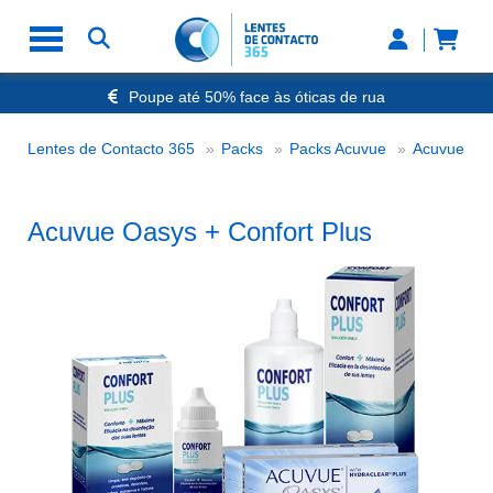
Poupe até 50% face às óticas de rua
Envio Rápido 24h a 48h
-20% Óculos de Leitura
Acu
Lentes de Contacto 365
Packs
Packs Acuvue
Acuvue
Nº1 na Opinião dos Clientes
Acuvue Oasys + Confort Plus