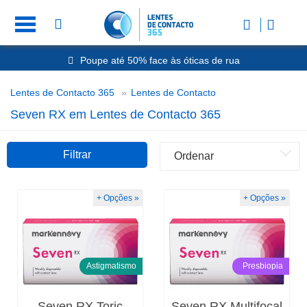
Poupe até 50% face às óticas de rua
Envio Rápido 24h a 48h
-20% Óculos de Leitura
Lentes Seven RX
Lentes de Contacto 365
Lentes de Contacto
Nº1 na Opinião dos Clientes
Seven RX em Lentes de Contacto 365
Filtrar
+ Opções »
+ Opções »
Astigmatismo
Presbiopia
Seven RX Toric
Seven RX Multifocal