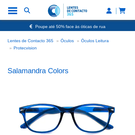
Poupe até 50% face às óticas de rua
Envio Rápido 24h a 48h
-20% Óculos de Leitura
Lentes de Contacto 365
Óculos
Óculos Leitura
Nº1 na Opinião dos Clientes
Salamandra Colors
Protecvision
Salamandra Colors