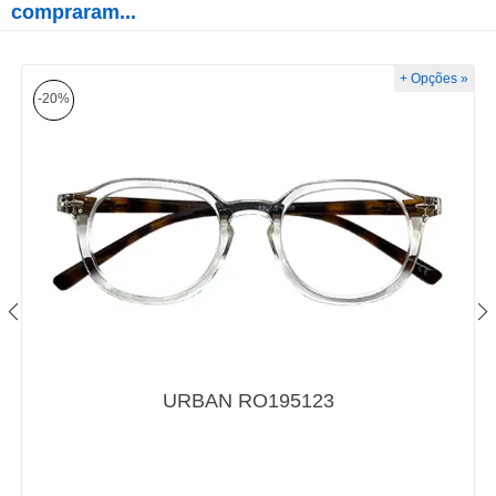
compraram...
+ Opções »
-20%
URBAN RO195123