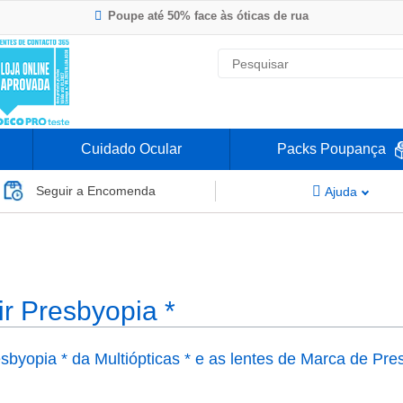
Poupe até 50% face às óticas de rua
Envio Rápido 24h a 48h
-20% Óculos de Leitura
Nº1 na Opinião dos Clientes
Cuidado Ocular
Packs Poupança
Seguir a Encomenda
Ajuda
ir Presbyopia *
byopia * da Multiópticas * e as lentes de Marca de Pres