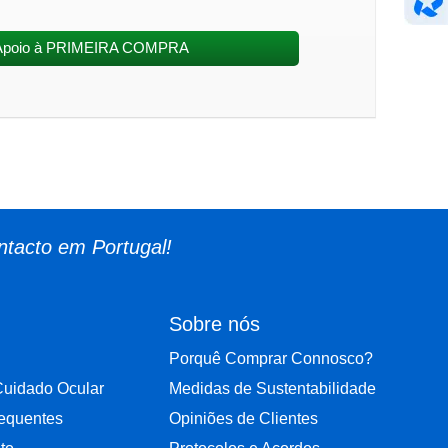
Apoio à PRIMEIRA COMPRA
ntacto em Portugal!
Sobre nós
Porquê Comprar Connosco?
Cuidado Ocular
Medidas de Sustentabilidade
requentes
Opiniões de Clientes