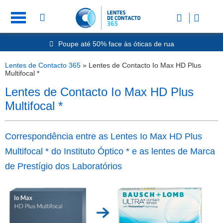
Poupe até 50% face às óticas de rua
Envio Rápido 24h a 48h
-20% Óculos de Leitura
Lentes de Contacto 365
»
Lentes de Contacto Io Max HD Plus
Nº1 na Opinião dos Clientes
Multifocal *
Lentes de Contacto Io Max HD Plus
Multifocal *
Correspondência entre as Lentes Io Max HD Plus
Multifocal * do Instituto Óptico * e as lentes de Marca
de Prestígio dos Laboratórios