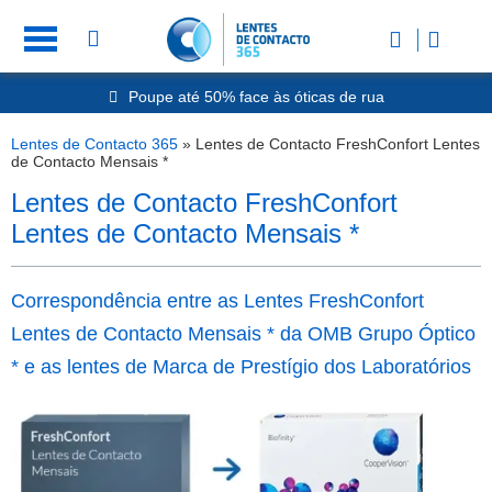
Poupe até 50% face às óticas de rua
Envio Rápido 24h a 48h
-20% Óculos de Leitura
Lentes de Contacto 365
»
Lentes de Contacto FreshConfort Lentes
Nº1 na Opinião dos Clientes
de Contacto Mensais *
Lentes de Contacto FreshConfort
Lentes de Contacto Mensais *
Correspondência entre as Lentes FreshConfort
Lentes de Contacto Mensais * da OMB Grupo Óptico
* e as lentes de Marca de Prestígio dos Laboratórios